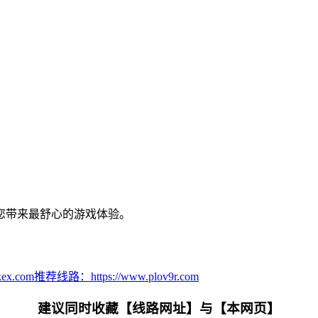
您带来最舒心的游戏体验。
kex.com
推荐线路：
https://www.plov9r.com
建议同时收藏【线路网址】与【本网页】