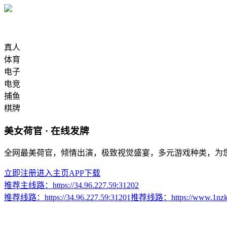
真人
体育
电子
电竞
捕鱼
棋牌
美女荷官 · 在线发牌
全网最美荷官，倾情出演，极致视觉盛宴，多元游戏种类，为
立即注册
进入主页
APP下载
推荐主线路：
https://34.96.227.59:31202
推荐线路：
https://34.96.227.59:31201
推荐线路：
https://www.1nz