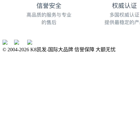
© 2004-
2026
K8凯发-国际大品牌 信誉保障 大额无忧