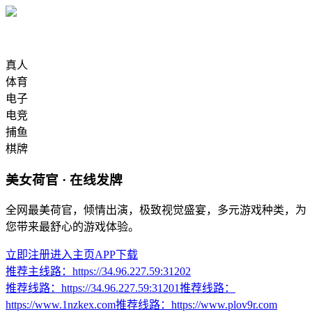
真人
体育
电子
电竞
捕鱼
棋牌
美女荷官 · 在线发牌
全网最美荷官，倾情出演，极致视觉盛宴，多元游戏种类，为
您带来最舒心的游戏体验。
立即注册
进入主页
APP下载
推荐主线路：
https://34.96.227.59:31202
推荐线路：
https://34.96.227.59:31201
推荐线路：
https://www.1nzkex.com
推荐线路：
https://www.plov9r.com