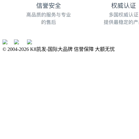
© 2004-
2026
K8凯发-国际大品牌 信誉保障 大额无忧