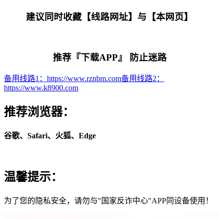
建议同时收藏【线路网址】与【本网页】
推荐『下载APP』 防止迷路
备用线路
1
：
https://www.rznbm.com
备用线路
2
：
https://www.k8900.com
推荐浏览器：
谷歌、Safari、火狐、Edge
温馨提示：
为了您的隐私安全，请勿与"国家反诈中心"APP同设备使用！