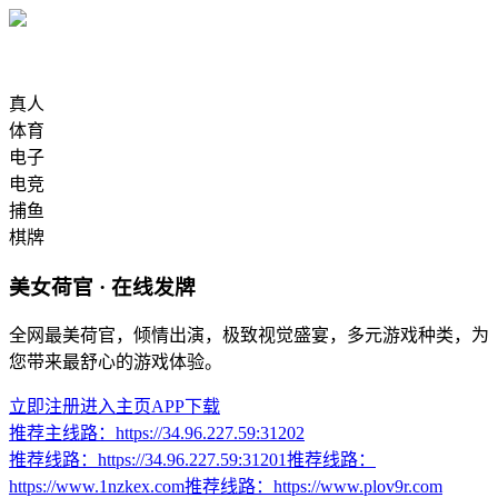
真人
体育
电子
电竞
捕鱼
棋牌
美女荷官 · 在线发牌
全网最美荷官，倾情出演，极致视觉盛宴，多元游戏种类，为
您带来最舒心的游戏体验。
立即注册
进入主页
APP下载
推荐主线路：
https://34.96.227.59:31202
推荐线路：
https://34.96.227.59:31201
推荐线路：
https://www.1nzkex.com
推荐线路：
https://www.plov9r.com