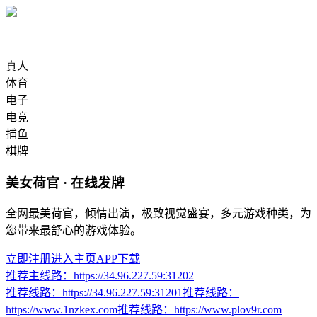
真人
体育
电子
电竞
捕鱼
棋牌
美女荷官 · 在线发牌
全网最美荷官，倾情出演，极致视觉盛宴，多元游戏种类，为
您带来最舒心的游戏体验。
立即注册
进入主页
APP下载
推荐主线路：
https://34.96.227.59:31202
推荐线路：
https://34.96.227.59:31201
推荐线路：
https://www.1nzkex.com
推荐线路：
https://www.plov9r.com