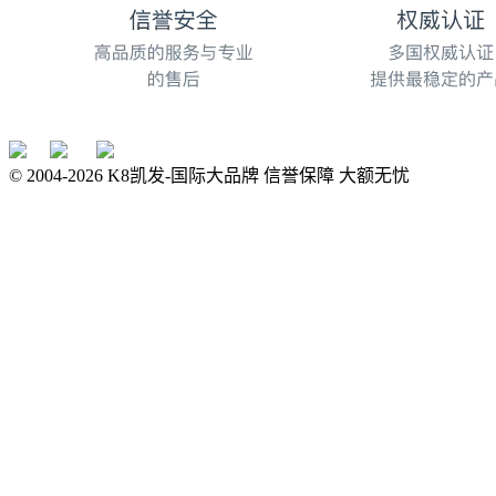
© 2004-
2026
K8凯发-国际大品牌 信誉保障 大额无忧