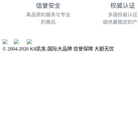
© 2004-
2026
K8凯发-国际大品牌 信誉保障 大额无忧