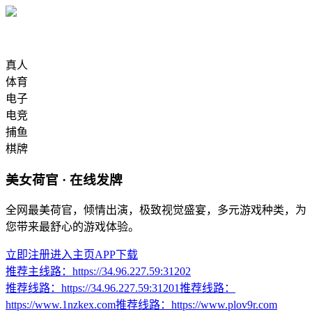
真人
体育
电子
电竞
捕鱼
棋牌
美女荷官 · 在线发牌
全网最美荷官，倾情出演，极致视觉盛宴，多元游戏种类，为
您带来最舒心的游戏体验。
立即注册
进入主页
APP下载
推荐主线路：
https://34.96.227.59:31202
推荐线路：
https://34.96.227.59:31201
推荐线路：
https://www.1nzkex.com
推荐线路：
https://www.plov9r.com