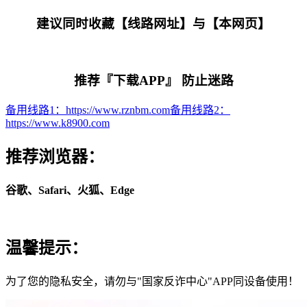
建议同时收藏【线路网址】与【本网页】
推荐『下载APP』 防止迷路
备用线路
1
：
https://www.rznbm.com
备用线路
2
：
https://www.k8900.com
推荐浏览器：
谷歌、Safari、火狐、Edge
温馨提示：
为了您的隐私安全，请勿与"国家反诈中心"APP同设备使用！