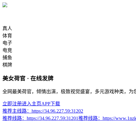
真人
体育
电子
电竞
捕鱼
棋牌
美女荷官 · 在线发牌
全网最美荷官，倾情出演，极致视觉盛宴，多元游戏种类，为
立即注册
进入主页
APP下载
推荐主线路：
https://34.96.227.59:31202
推荐线路：
https://34.96.227.59:31201
推荐线路：
https://www.1nz