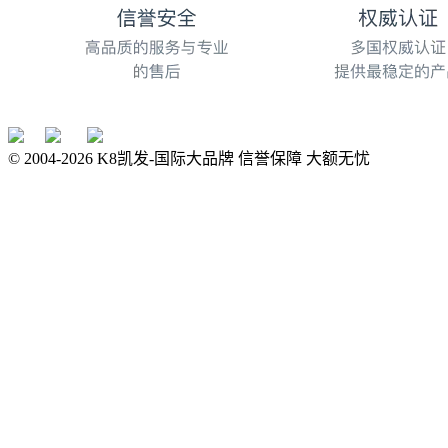
© 2004-
2026
K8凯发-国际大品牌 信誉保障 大额无忧