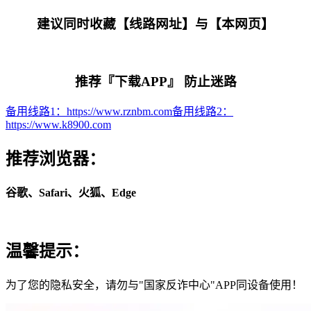
建议同时收藏【线路网址】与【本网页】
推荐『下载APP』 防止迷路
备用线路
1
：
https://www.rznbm.com
备用线路
2
：
https://www.k8900.com
推荐浏览器：
谷歌、Safari、火狐、Edge
温馨提示：
为了您的隐私安全，请勿与"国家反诈中心"APP同设备使用！